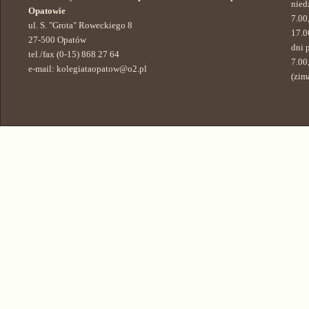
niedz
Opatowie
7.00
ul. S. "Grota" Roweckiego 8
17.0
27-500 Opatów
dni 
tel./fax (0-15) 868 27 64
7.0
e-mail:
kolegiataopatow@o2.pl
(zim