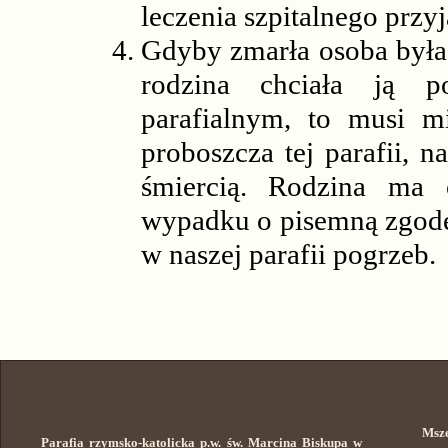
leczenia szpitalnego przy
Gdyby zmarła osoba była
rodzina chciała ją 
parafialnym, to musi m
proboszcza tej parafii, n
śmiercią. Rodzina ma 
wypadku o pisemną zgodę 
w naszej parafii pogrzeb.
Msze
Parafia rzymsko-katolicka p.w. św. Marcina Biskupa w